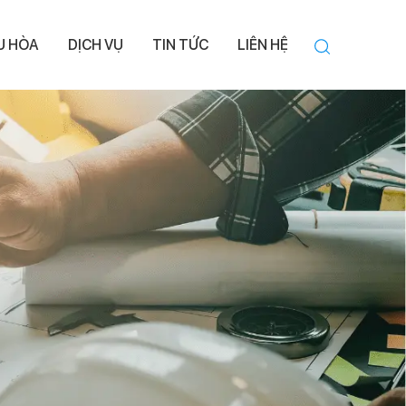
ỀU HÒA
DỊCH VỤ
TIN TỨC
LIÊN HỆ