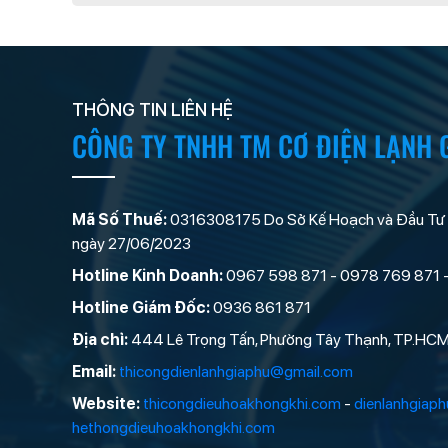
THÔNG TIN LIÊN HỆ
CÔNG TY TNHH TM CƠ ĐIỆN LẠNH 
Mã Số Thuế:
0316308175 Do Sở Kế Hoạch và Đầu Tư
ngày 27/06/2023
Hotline Kinh Doanh:
0967 598 871 - 0978 769 871 
Hotline Giám Đốc:
0936 861 871
Địa chỉ:
444 Lê Trọng Tấn, Phường Tây Thạnh, TP.HC
Email:
thicongdienlanhgiaphu@gmail.com
Website:
thicongdieuhoakhongkhi.com
-
dienlanhgiap
hethongdieuhoakhongkhi.com