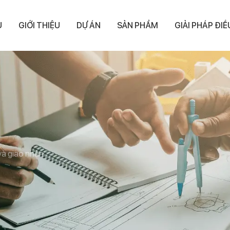
Ủ
GIỚI THIỆU
DỰ ÁN
SẢN PHẨM
GIẢI PHÁP ĐI
và giao nhận