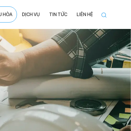
ỀU HÒA
DỊCH VỤ
TIN TỨC
LIÊN HỆ