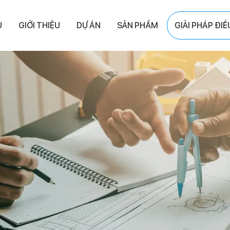
Ủ
GIỚI THIỆU
DỰ ÁN
SẢN PHẨM
GIẢI PHÁP ĐI