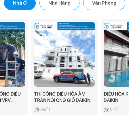
Nhà Ở
Nhà Hàng
Văn Phòng
HỐNG ĐIỀU
THI CÔNG ĐIỀU HÒA ÂM
ĐIỀU HÒA K
 VRV
TRẦN NỐI ỐNG GIÓ DAIKIN
DAIKIN
2
2
0m
|
0m
|