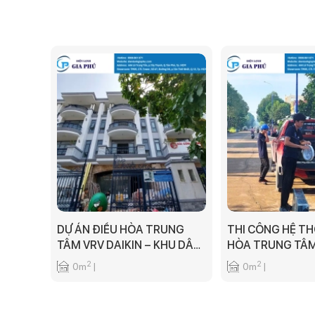
DỰ ÁN ĐIỀU HÒA TRUNG
THI CÔNG HỆ T
TÂM VRV DAIKIN – KHU DÂN
HÒA TRUNG TÂM
CƯ VẠN PHÚC
DAIKIN
2
2
0m
|
0m
|