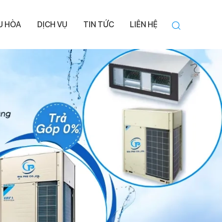
ỀU HÒA
DỊCH VỤ
TIN TỨC
LIÊN HỆ