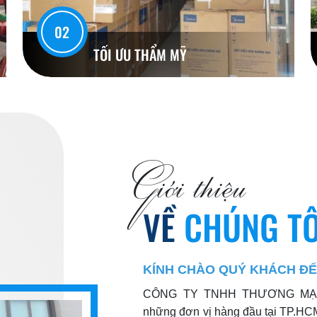
02
TỐI ƯU THẨM MỸ
Giới thiệu
VỀ
CHÚNG TÔ
KÍNH CHÀO QUÝ KHÁCH ĐẾN
CÔNG TY TNHH THƯƠNG MẠI 
những đơn vị hàng đầu tại TP.HCM