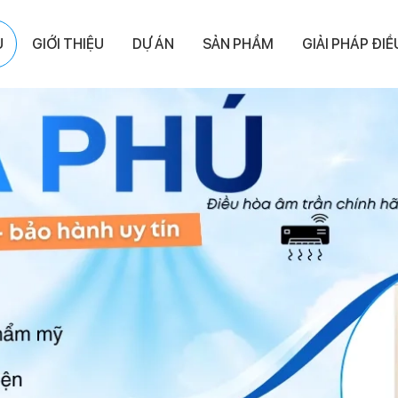
Ủ
GIỚI THIỆU
DỰ ÁN
SẢN PHẨM
GIẢI PHÁP ĐI