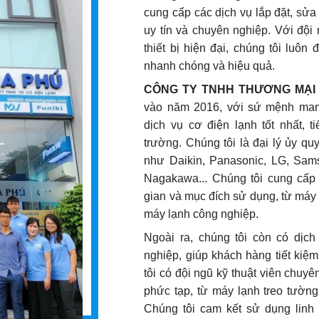
cung cấp các dịch vụ lắp đặt, sử
uy tín và chuyên nghiệp. Với đội 
thiết bị hiện đại, chúng tôi lu
nhanh chóng và hiệu quả.
CÔNG TY TNHH THƯƠNG MẠI 
vào năm 2016, với sứ mệnh man
dịch vụ cơ điện lạnh tốt nhất, 
trường. Chúng tôi là đại lý ủy q
như Daikin, Panasonic, LG, Samsu
Nagakawa... Chúng tôi cung cấp
gian và mục đích sử dụng, từ máy
máy lạnh công nghiệp.
Ngoài ra, chúng tôi còn có dịc
nghiệp, giúp khách hàng tiết kiệm
tôi có đội ngũ kỹ thuật viên chuy
phức tạp, từ máy lạnh treo tườn
Chúng tôi cam kết sử dụng linh