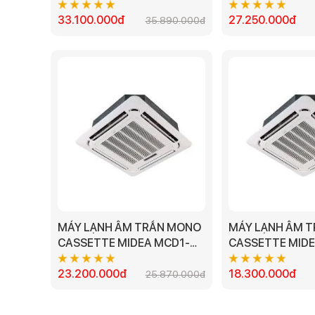
50CRDN8 5.0HP
36CRDN8-Q 4H
33.100.000đ
2023 (1 PHA)
27.250.000đ
35.890.000đ
MÁY LẠNH ÂM TRẦN MONO
MÁY LẠNH ÂM 
CASSETTE MIDEA MCD1-
CASSETTE MIDE
36CRN8 - 4.0 HP
28CRN1 - 2.5 HP
23.200.000đ
18.300.000đ
25.870.000đ