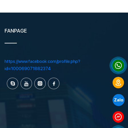
FANPAGE
https://www.facebook.com/profile.php?
id=100069071882374
Zalo