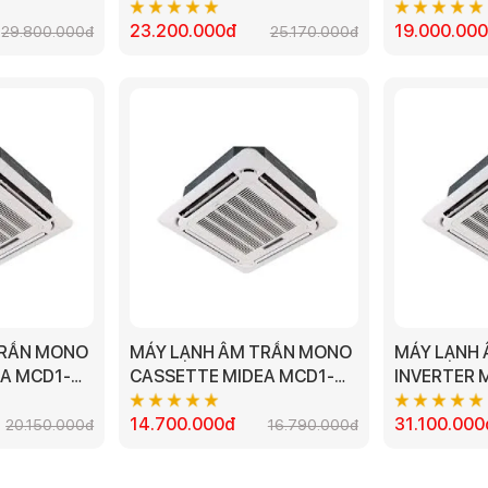
P MODEL
28CRDN8 - 3.0HP
18CRDN8 - 
23.200.000đ
19.000.00
29.800.000đ
25.170.000đ
TRẦN MONO
MÁY LẠNH ÂM TRẦN MONO
MÁY LẠNH 
A MCD1-
CASSETTE MIDEA MCD1-
INVERTER 
18CRN8 - 2.0HP
50CRDN8-Q 
14.700.000đ
31.100.000
20.150.000đ
16.790.000đ