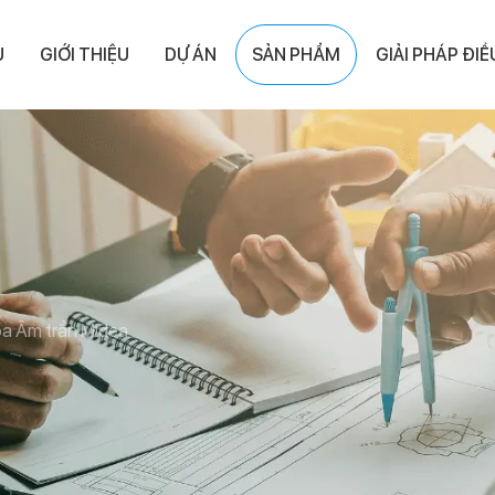
Ủ
GIỚI THIỆU
DỰ ÁN
SẢN PHẨM
GIẢI PHÁP ĐI
òa Âm trần Midea