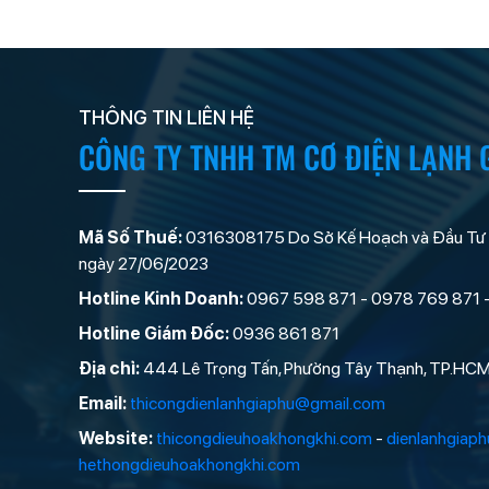
THÔNG TIN LIÊN HỆ
CÔNG TY TNHH TM CƠ ĐIỆN LẠNH 
Mã Số Thuế:
0316308175 Do Sở Kế Hoạch và Đầu Tư
ngày 27/06/2023
Hotline Kinh Doanh:
0967 598 871 - 0978 769 871 
Hotline Giám Đốc:
0936 861 871
Địa chỉ:
444 Lê Trọng Tấn, Phường Tây Thạnh, TP.HC
Email:
thicongdienlanhgiaphu@gmail.com
Website:
thicongdieuhoakhongkhi.com
-
dienlanhgiap
hethongdieuhoakhongkhi.com