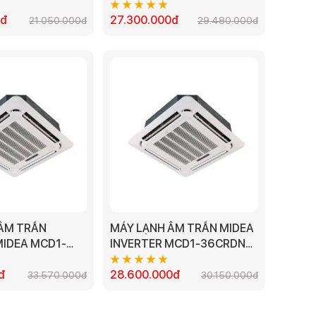
2.0HP
50CRN8 - 5.0 HP
0đ
27.300.000đ
21.050.000đ
29.480.000đ
ÂM TRẦN
MÁY LẠNH ÂM TRẦN MIDEA
MIDEA MCD1-
INVERTER MCD1-36CRDN8
- 5.0HP (1 PHA)
- 4HP MODEL 2023 (3 PHA)
đ
28.600.000đ
33.570.000đ
30.150.000đ