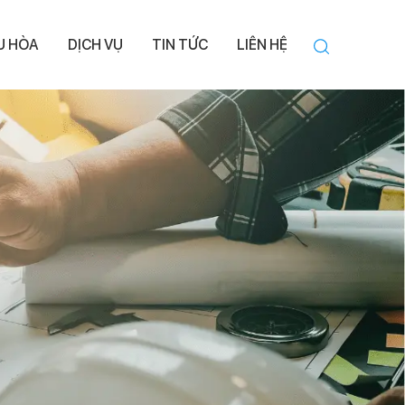
ỀU HÒA
DỊCH VỤ
TIN TỨC
LIÊN HỆ