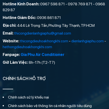
Hotline Kinh Doanh:
0967 598 871 - 0978 769 871 - 0968
829 87
Hotline Giám Đốc:
0936 861 871
Địa chỉ:
444 Lê Trọng Tấn, Phường Tây Thạnh, TP.HCM
Email:
thicongdienlanhgiaphu@gmail.com
Website:
thicongdieuhoakhongkhi.com
-
dienlanhgiaphu.com
-
hethongdieuhoakhongkhi.com
Fanpage:
Gia Phu Air Conditioner
Giờ Làm Việc:
8h-17h (T2-T7)
CHÍNH SÁCH HỖ TRỢ
Chính sách sử lý khiếu nại
Chính sách bảo vệ thông tin cá nhân người tiêu dùng