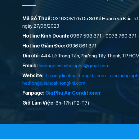
Mã Số Thuế:
0316308175 Do Sở Kế Hoạch và Đầu Tư
ngày 27/06/2023
Hotline Kinh Doanh:
0967 598 871 - 0978 769 871 
Hotline Giám Đốc:
0936 861 871
Địa chỉ:
444 Lê Trọng Tấn, Phường Tây Thạnh, TP.HC
Email:
thicongdienlanhgiaphu@gmail.com
Website:
thicongdieuhoakhongkhi.com
-
dienlanhgiap
hethongdieuhoakhongkhi.com
Fanpage:
Gia Phu Air Conditioner
Giờ Làm Việc:
8h-17h (T2-T7)