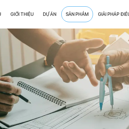
Ủ
GIỚI THIỆU
DỰ ÁN
SẢN PHẨM
GIẢI PHÁP ĐI