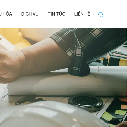
ỀU HÒA
DỊCH VỤ
TIN TỨC
LIÊN HỆ