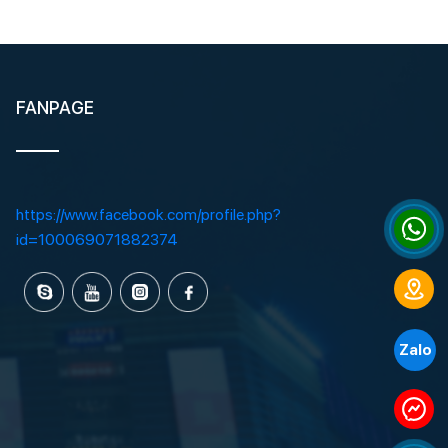
FANPAGE
https://www.facebook.com/profile.php?
id=100069071882374
Zalo