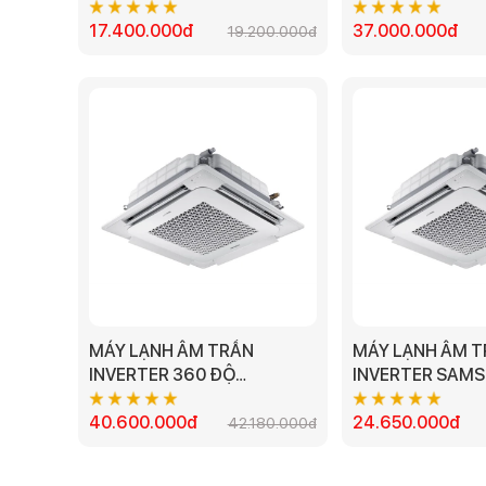
AC035TN1DKC/EA - 1.5HP
AC140TN4DKC/E
17.400.000đ
37.000.000đ
19.200.000đ
MÁY LẠNH ÂM TRẦN
MÁY LẠNH ÂM 
INVERTER 360 ĐỘ
INVERTER SAM
SAMSUNG
AC071TN4DKC/E
AC120TN4PKC/EA - 4.5HP
40.600.000đ
24.650.000đ
42.180.000đ