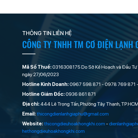
THÔNG TIN LIÊN HỆ
CÔNG TY TNHH TM CƠ ĐIỆN LẠNH 
Mã Số Thuế:
0316308175 Do Sở Kế Hoạch và Đầu Tư
ngày 27/06/2023
Hotline Kinh Doanh:
0967 598 871 - 0978 769 871 
Hotline Giám Đốc:
0936 861 871
Địa chỉ:
444 Lê Trọng Tấn, Phường Tây Thạnh, TP.HC
Email:
thicongdienlanhgiaphu@gmail.com
Website:
thicongdieuhoakhongkhi.com
-
dienlanhgiap
hethongdieuhoakhongkhi.com