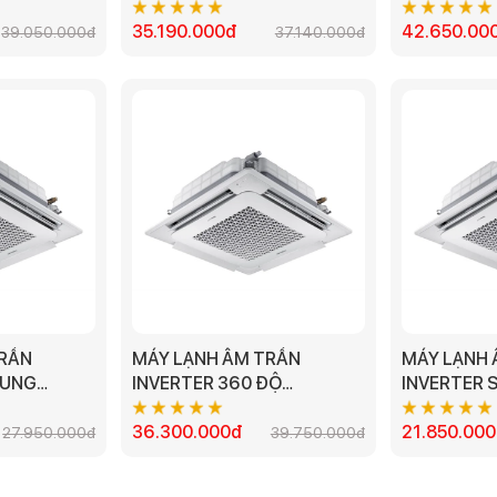
A - 5.0HP
AC120TN4DKC/EA - 4.5HP
AC140TN4P
35.190.000đ
42.650.00
39.050.000đ
37.140.000đ
TRẦN
MÁY LẠNH ÂM TRẦN
MÁY LẠNH 
SUNG
INVERTER 360 ĐỘ
INVERTER
A - 3.0HP
SAMSUNG
AC052TN4
AC100TN4PKC/EA - 4.0HP
36.300.000đ
21.850.00
27.950.000đ
39.750.000đ