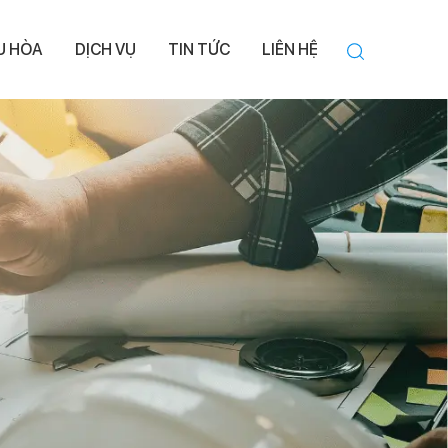
ỀU HÒA
DỊCH VỤ
TIN TỨC
LIÊN HỆ