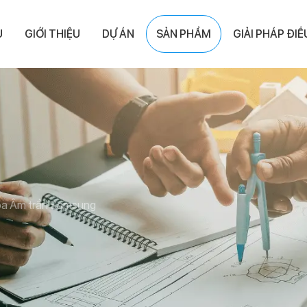
Ủ
GIỚI THIỆU
DỰ ÁN
SẢN PHẨM
GIẢI PHÁP ĐI
òa Âm trần Samsung