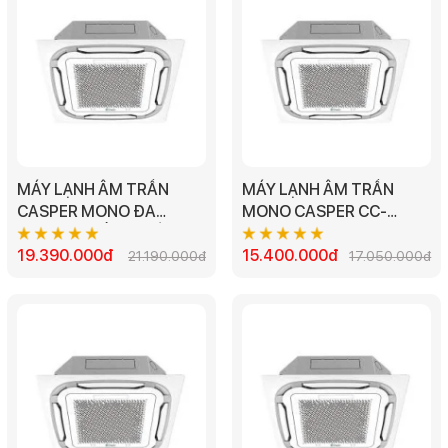
MÁY LẠNH ÂM TRẦN
MÁY LẠNH ÂM TRẦN
CASPER MONO ĐA
MONO CASPER CC-
HƯỚNG THỔI 1 CHIỀU
18FS35 - 2.0HP
CC-24FS35 - 2.5HP
19.390.000đ
15.400.000đ
21.190.000đ
17.050.000đ