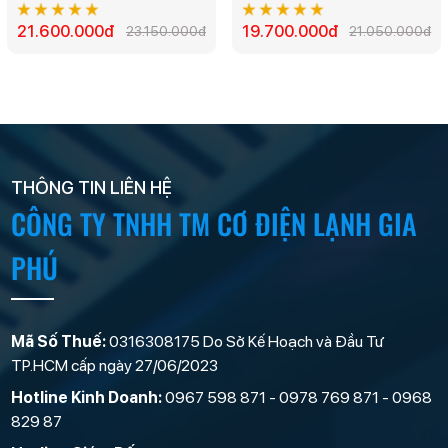
HƯỚNG THỔI 1 CHIỀU
HƯỚNG THỔI 1 CHIỀU
CC-24IS35 - 2.5HP
21.600.000đ
CC-18IS35 - 2.0HP
19.700.000đ
23.150.000đ
21.050.000đ
THÔNG TIN LIÊN HỆ
CÔNG TY TNHH TM CƠ ĐIỆN LẠNH GIA
PHÚ
Mã Số Thuế:
0316308175 Do Sở Kế Hoạch và Đầu Tư
TP.HCM cấp ngày 27/06/2023
Hotline Kinh Doanh:
0967 598 871 - 0978 769 871 - 0968
829 87