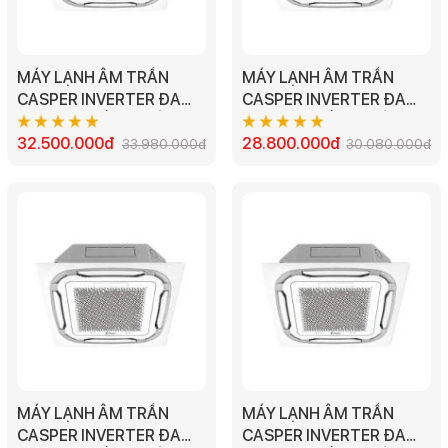
MÁY LẠNH ÂM TRẦN
MÁY LẠNH ÂM TRẦN
CASPER INVERTER ĐA
CASPER INVERTER ĐA
HƯỚNG THỔI 1 CHIỀU
HƯỚNG THỔI 1 CHIỀU
CC-48IS35 - 5.0HP
32.500.000đ
CC-36IS35 4.0HP
28.800.000đ
33.980.000đ
30.080.000đ
MÁY LẠNH ÂM TRẦN
MÁY LẠNH ÂM TRẦN
CASPER INVERTER ĐA
CASPER INVERTER ĐA