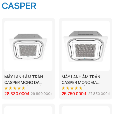
CASPER
MÁY LẠNH ÂM TRẦN
MÁY LẠNH ÂM TRẦN
CASPER MONO ĐA
CASPER MONO ĐA
HƯỚNG THỔI 1 CHIỀU
HƯỚNG THỔI 1 CHIỀU
CC-48FS35 - 5.0HP 3
28.330.000đ
CC-36FS35 - 4.0HP 3
25.750.000đ
29.890.000đ
27.850.000đ
PHA
PHA