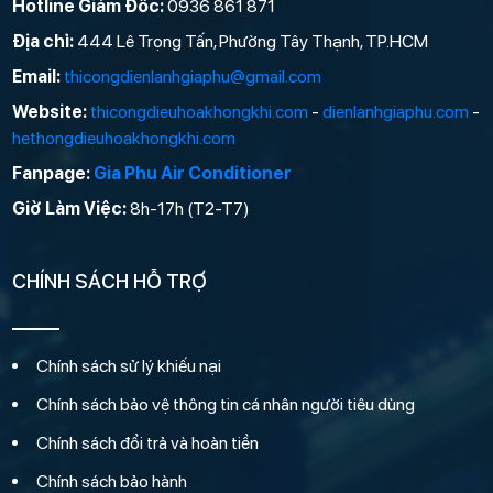
Hotline Giám Đốc:
0936 861 871
Địa chỉ:
444 Lê Trọng Tấn, Phường Tây Thạnh, TP.HCM
Email:
thicongdienlanhgiaphu@gmail.com
Website:
thicongdieuhoakhongkhi.com
-
dienlanhgiaphu.com
-
hethongdieuhoakhongkhi.com
Fanpage:
Gia Phu Air Conditioner
Giờ Làm Việc:
8h-17h (T2-T7)
CHÍNH SÁCH HỖ TRỢ
Chính sách sử lý khiếu nại
Chính sách bảo vệ thông tin cá nhân người tiêu dùng
Chính sách đổi trả và hoàn tiền
Chính sách bảo hành