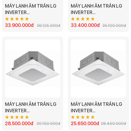
MÁY LẠNH ÂM TRẦN LG
MÁY LẠNH ÂM TRẦN LG
INVERTER
INVERTER
ZTNQ36LNLA0/ZUAD3 4
ZTNQ36GNLA0/ZUAD1 4
HƯỚNG THỔI 3 PHA -
33.900.000đ
HƯỚNG THỔI 1 PHA -
33.400.000đ
36.125.000đ
35.100.000đ
4.0HP
4.0HP
MÁY LẠNH ÂM TRẦN LG
MÁY LẠNH ÂM TRẦN LG
INVERTER
INVERTER
ZTNQ30GNLE0/ZUAC1 4
ZTNQ24GPLA0.ZUAC1 4
HƯỚNG THỔI 1 PHA -
28.500.000đ
HƯỚNG THỔI 1 PHA -
25.650.000đ
30.150.000đ
28.450.000đ
3.0HP
2.5HP