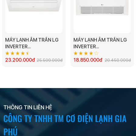
MÁY LẠNH ÂM TRẦN LG
MÁY LẠNH ÂM TRẦN LG
INVERTER
INVERTER
ZTNQ18GTLA0/ZUAB1 1
ZTNQ12GULA0/ZUAA1 1
HƯỚNG THỔI - 2.0HP
23.200.000đ
HƯỚNG THỔI-1.5HP
18.850.000đ
25.500.000đ
20.450.000đ
THÔNG TIN LIÊN HỆ
CÔNG TY TNHH TM CƠ ĐIỆN LẠNH GIA
PHÚ