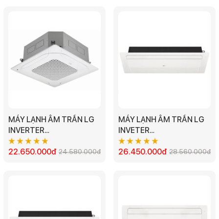
MÁY LẠNH ÂM TRẦN LG
MÁY LẠNH ÂM TRẦN LG
INVERTER
INVETER
ZTNQ18GPLA0/ZUAB1 4
ZTNQ24GTLA0/ZUAC1 1
HƯỚNG THỔI 1 PHA -
22.650.000đ
HƯỚNG THỔI - 2.5HP
26.450.000đ
24.580.000đ
28.560.000đ
2.0HP