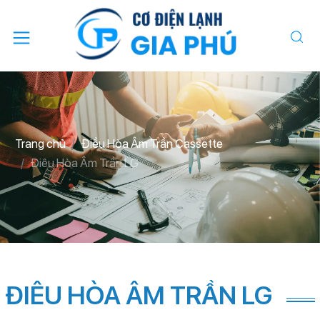
Trang chủ
Điều Hòa Âm Trần Cassette
Điêu Hòa Âm Trần LG
ĐIÊU HÒA ÂM TRẦN LG