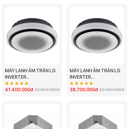
MÁY LẠNH ÂM TRẦN LG
MÁY LẠNH ÂM TRẦN LG
INVERTER
INVERTER
ZTNQ48GYLA0 THỔI
ZTNQ36GYLA0 THỔI
360 ĐỘ-5.0HP
41.400.000đ
360 ĐỘ - 4.0HP
38.700.000đ
42.800.000đ
40.050.000đ