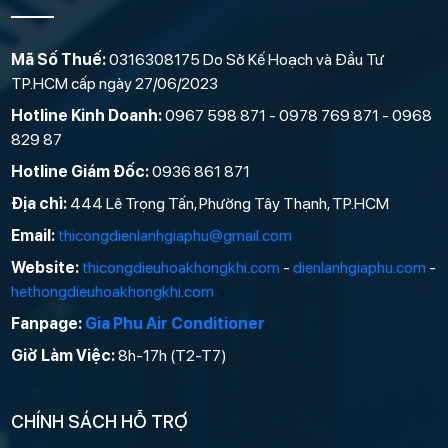
Mã Số Thuế:
0316308175 Do Sở Kế Hoạch và Đầu Tư
TP.HCM cấp ngày 27/06/2023
Hotline Kinh Doanh:
0967 598 871 - 0978 769 871 - 0968
829 87
Hotline Giám Đốc:
0936 861 871
Địa chỉ:
444 Lê Trọng Tấn, Phường Tây Thạnh, TP.HCM
Email:
thicongdienlanhgiaphu@gmail.com
Website:
thicongdieuhoakhongkhi.com
-
dienlanhgiaphu.com
-
hethongdieuhoakhongkhi.com
Fanpage:
Gia Phu Air Conditioner
Giờ Làm Việc:
8h-17h (T2-T7)
CHÍNH SÁCH HỖ TRỢ