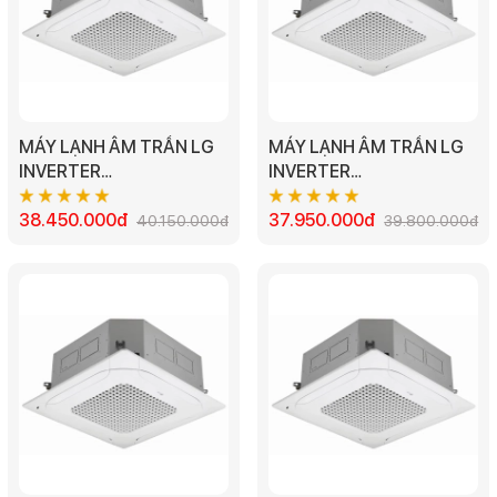
MÁY LẠNH ÂM TRẦN LG
MÁY LẠNH ÂM TRẦN LG
INVERTER
INVERTER
ZTNQ48LMLA0/ZUAD3
ZTNQ48GMLA0/ZUAD1 -
4 HƯỚNG THỔI 3PHA -
38.450.000đ
5.0HP 4 HƯỚNG THỔI 1
37.950.000đ
40.150.000đ
39.800.000đ
5.0HP
PHA