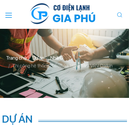
Trang chủ
Dự án
Nhà Ở
Thi công hệ thống điều hòa trung tâm VRV Daikin
DỰ ÁN