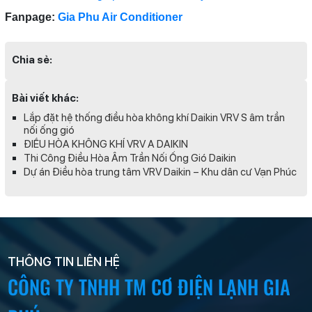
Fanpage:
Gia Phu Air Conditioner
Chia sẻ:
Bài viết khác:
Lắp đặt hệ thống điều hòa không khí Daikin VRV S âm trần
nối ống gió
ĐIỀU HÒA KHÔNG KHÍ VRV A DAIKIN
Thi Công Điều Hòa Âm Trần Nối Ống Gió Daikin
Dự án Điều hòa trung tâm VRV Daikin – Khu dân cư Vạn Phúc
THÔNG TIN LIÊN HỆ
CÔNG TY TNHH TM CƠ ĐIỆN LẠNH GIA