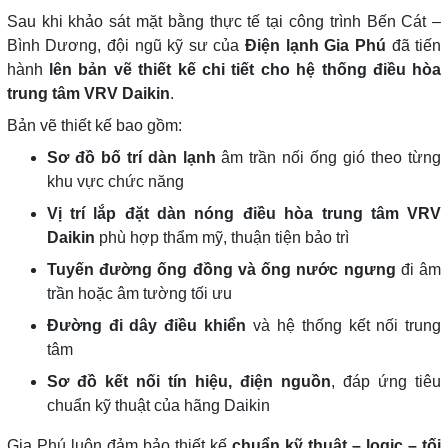
Sau khi khảo sát mặt bằng thực tế tại công trình Bến Cát –
Bình Dương, đội ngũ kỹ sư của
Điện lạnh Gia Phú
đã tiến
hành
lên bản vẽ thiết kế chi tiết cho hệ thống điều hòa
trung tâm VRV Daikin
.
Bản vẽ thiết kế bao gồm:
Sơ đồ bố trí dàn lạnh
âm trần nối ống gió theo từng
khu vực chức năng
Vị trí lắp đặt dàn nóng điều hòa trung tâm VRV
Daikin
phù hợp thẩm mỹ, thuận tiện bảo trì
Tuyến đường ống đồng và ống nước ngưng
đi âm
trần hoặc âm tường tối ưu
Đường đi dây điều khiển
và hệ thống kết nối trung
tâm
Sơ đồ kết nối tín hiệu, điện nguồn
, đáp ứng tiêu
chuẩn kỹ thuật của hãng Daikin
Gia Phú luôn đảm bảo thiết kế
chuẩn kỹ thuật – logic – tối