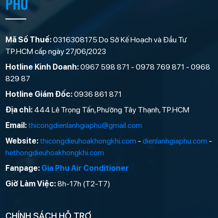
PHÚ
Mã Số Thuế:
0316308175 Do Sở Kế Hoạch và Đầu Tư
TP.HCM cấp ngày 27/06/2023
Hotline Kinh Doanh:
0967 598 871 - 0978 769 871 - 0968
829 87
Hotline Giám Đốc:
0936 861 871
Địa chỉ:
444 Lê Trọng Tấn, Phường Tây Thạnh, TP.HCM
Email:
thicongdienlanhgiaphu@gmail.com
Website:
thicongdieuhoakhongkhi.com
-
dienlanhgiaphu.com
-
hethongdieuhoakhongkhi.com
Fanpage:
Gia Phu Air Conditioner
Giờ Làm Việc:
8h-17h (T2-T7)
CHÍNH SÁCH HỖ TRỢ