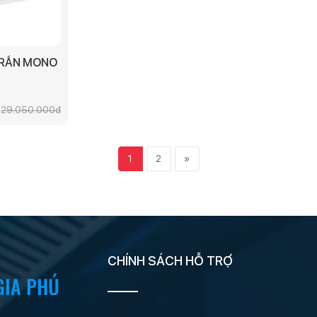
TRẦN MONO
N1H5 -
29.050.000đ
1
2
»
CHÍNH SÁCH HỖ TRỢ
GIA PHÚ