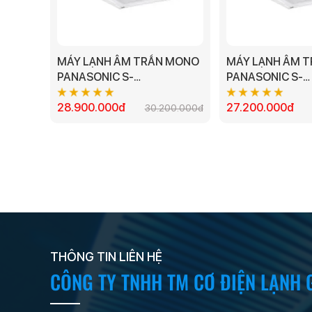
MÁY LẠNH ÂM TRẦN MONO
MÁY LẠNH ÂM 
PANASONIC S-
PANASONIC S-
30PU1H5B/U30PN1H8 -
30PU1H5B/U30P
3.0HP
28.900.000đ
3.0HP
27.200.000đ
30.200.000đ
THÔNG TIN LIÊN HỆ
CÔNG TY TNHH TM CƠ ĐIỆN LẠNH 