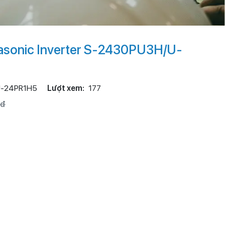
asonic Inverter S-2430PU3H/U-
U-24PR1H5
Lượt xem:
177
0đ