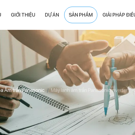
Ủ
GIỚI THIỆU
DỰ ÁN
SẢN PHẨM
GIẢI PHÁP ĐI
òa Âm trần Panasonic
Máy lạnh âm trần Panasonic Inverter