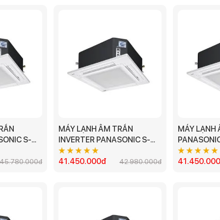
TRẦN
MÁY LẠNH ÂM TRẦN
MÁY LẠNH 
SONIC S-
INVERTER PANASONIC S-
PANASONIC
PR1H8 -
3448PU3H/U-43PR1H8
3448PU3H/
5HP - 3 PHA
41.450.000đ
4.5HP
41.450.00
45.780.000đ
42.980.000đ