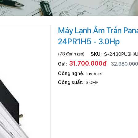
Máy Lạnh Âm Trần Pan
24PR1H5 - 3.0Hp
(78 đánh giá)
SKU:
S-2430PU3H/
31.700.000đ
Giá:
32.980.00
Công nghệ:
Inverter
Công suất:
3.0HP