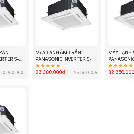
TRẦN
MÁY LẠNH ÂM TRẦN
MÁY LẠNH
PANASONIC INVERTER S-
PANASONIC
PR1H5 -
1821PU3H/U-18PR1H5 -
42PU1H5B/
2.0HP
23.300.000đ
5.0HP
32.350.00
30.050.000đ
25.180.000đ