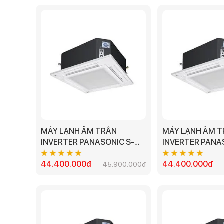
MÁY LẠNH ÂM TRẦN
MÁY LẠNH ÂM 
INVERTER PANASONIC S-
INVERTER PANA
3448PU3H/U-48PR1H5 -
3448PU3H/U-48
5.5HP
44.400.000đ
44.400.000đ
5.5HP 3 PHA
45.900.000đ