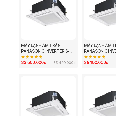
MÁY LẠNH ÂM TRẦN
MÁY LẠNH ÂM 
PANASONIC INVERTER S-
PANASONIC INVERTER S-
2430PU3H/U-30PR1H5 -
1821PU3H/U-21
3.5HP
33.500.000đ
2.5HP
29.150.000đ
35.420.000đ