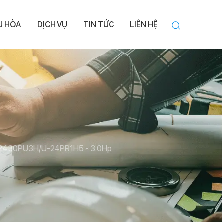
ỀU HÒA
DỊCH VỤ
TIN TỨC
LIÊN HỆ
 S-2430PU3H/U-24PR1H5 - 3.0Hp