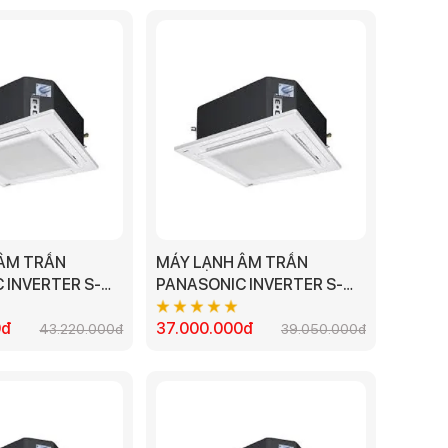
ÂM TRẦN
MÁY LẠNH ÂM TRẦN
 INVERTER S-
PANASONIC INVERTER S-
U-43PR1H5 -
3448PU3H/U-34PR1H5 -
0đ
4.0HP
37.000.000đ
43.220.000đ
39.050.000đ