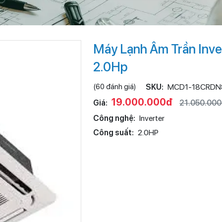
Máy Lạnh Âm Trần Inv
2.0Hp
(60 đánh giá)
SKU:
MCD1-18CRDN
19.000.000đ
Giá:
21.050.00
Công nghệ:
Inverter
Công suất:
2.0HP