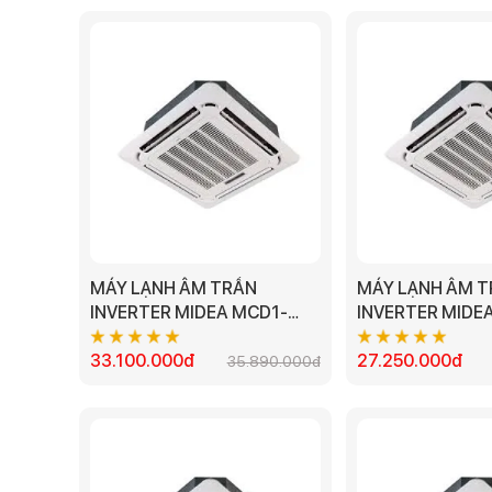
MÁY LẠNH ÂM TRẦN
MÁY LẠNH ÂM 
INVERTER MIDEA MCD1-
INVERTER MIDE
50CRDN8 5.0HP
36CRDN8-Q 4H
33.100.000đ
2023 (1 PHA)
27.250.000đ
35.890.000đ