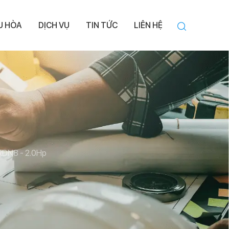
ỀU HÒA
DỊCH VỤ
TIN TỨC
LIÊN HỆ
RDN8 - 2.0Hp