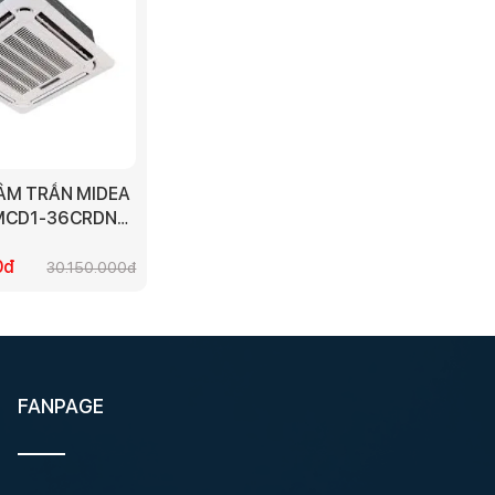
ÂM TRẦN MIDEA
 MCD1-36CRDN8
L 2023 (3 PHA)
0đ
30.150.000đ
FANPAGE