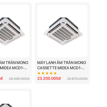
 ÂM TRẦN MONO
MÁY LẠNH ÂM TRẦN MONO
MIDEA MCD1-
CASSETTE MIDEA MCD1-
.0 HP
36CRN8 - 4.0 HP
0đ
23.200.000đ
29.480.000đ
25.870.000đ