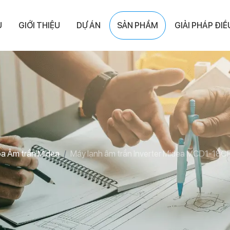
Ủ
GIỚI THIỆU
DỰ ÁN
SẢN PHẨM
GIẢI PHÁP ĐI
òa Âm trần Midea
Máy lạnh âm trần Inverter Midea MCD1-18C