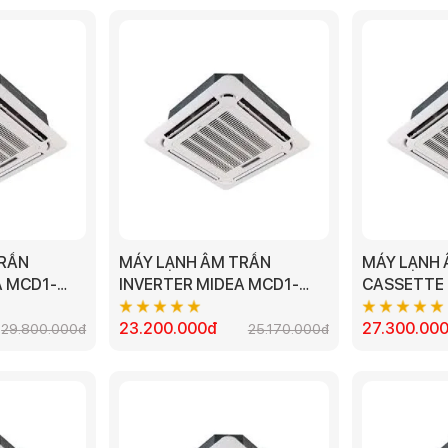
TRẦN
MÁY LẠNH ÂM TRẦN
MÁY LẠNH
A MCD1-
INVERTER MIDEA MCD1-
CASSETTE 
P MODEL
28CRDN8 - 3.0HP
50CRN8 - 5
23.200.000đ
27.300.00
29.800.000đ
25.170.000đ