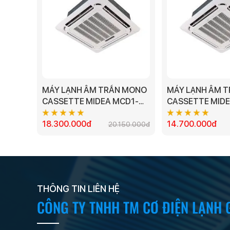
MÁY LẠNH ÂM TRẦN MONO
MÁY LẠNH ÂM 
CASSETTE MIDEA MCD1-
CASSETTE MIDE
28CRN1 - 2.5 HP
18CRN8 - 2.0HP
18.300.000đ
14.700.000đ
20.150.000đ
THÔNG TIN LIÊN HỆ
CÔNG TY TNHH TM CƠ ĐIỆN LẠNH 