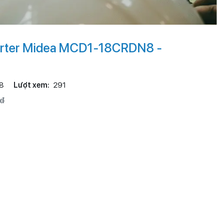
erter Midea MCD1-18CRDN8 -
8
Lượt xem:
291
0đ