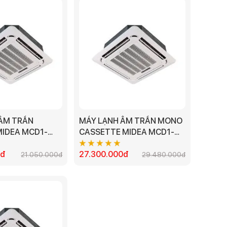
ÂM TRẦN
MÁY LẠNH ÂM TRẦN MONO
MIDEA MCD1-
CASSETTE MIDEA MCD1-
2.0HP
50CRN8 - 5.0 HP
0đ
27.300.000đ
21.050.000đ
29.480.000đ