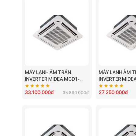
MÁY LẠNH ÂM TRẦN
MÁY LẠNH ÂM 
INVERTER MIDEA MCD1-
INVERTER MIDE
50CRDN8 5.0HP
36CRDN8-Q 4H
33.100.000đ
2023 (1 PHA)
27.250.000đ
35.890.000đ