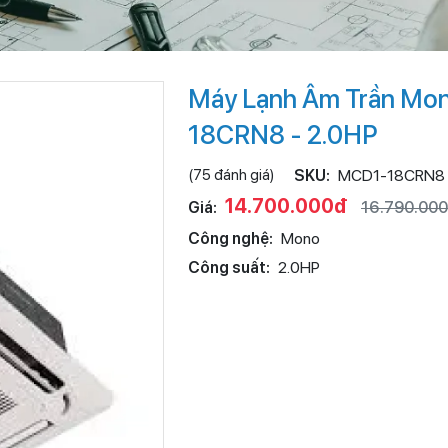
Máy Lạnh Âm Trần Mo
18CRN8 - 2.0HP
(75 đánh giá)
SKU:
MCD1-18CRN8
14.700.000đ
Giá:
16.790.00
Công nghệ:
Mono
Công suất:
2.0HP