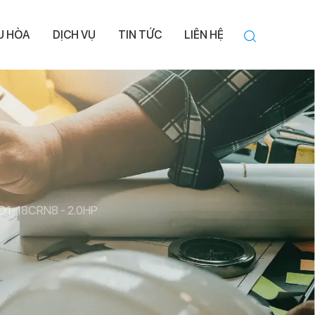
ỀU HÒA
DỊCH VỤ
TIN TỨC
LIÊN HỆ
CD1-18CRN8 - 2.0HP