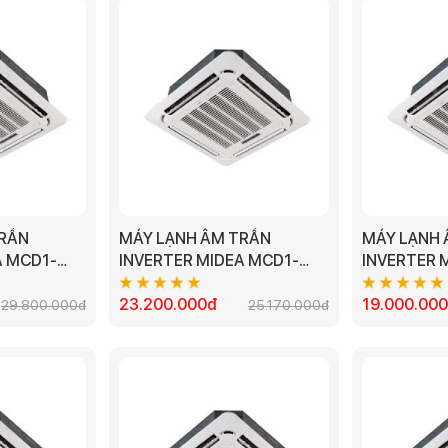
TRẦN
MÁY LẠNH ÂM TRẦN
MÁY LẠNH 
A MCD1-
INVERTER MIDEA MCD1-
INVERTER 
P MODEL
28CRDN8 - 3.0HP
18CRDN8 - 
23.200.000đ
19.000.00
29.800.000đ
25.170.000đ