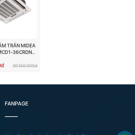
ÂM TRẦN MIDEA
 MCD1-36CRDN8
L 2023 (3 PHA)
0đ
30.150.000đ
FANPAGE