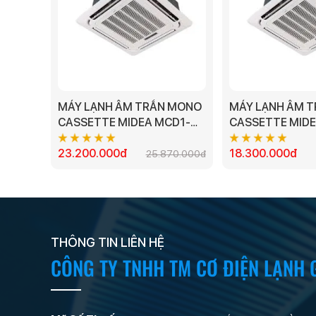
MÁY LẠNH ÂM TRẦN MONO
MÁY LẠNH ÂM 
CASSETTE MIDEA MCD1-
CASSETTE MIDE
36CRN8 - 4.0 HP
28CRN1 - 2.5 HP
23.200.000đ
18.300.000đ
25.870.000đ
THÔNG TIN LIÊN HỆ
CÔNG TY TNHH TM CƠ ĐIỆN LẠNH 