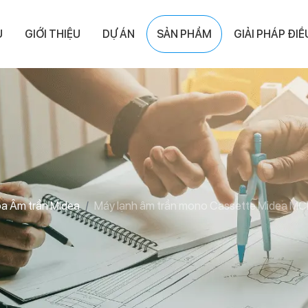
Ủ
GIỚI THIỆU
DỰ ÁN
SẢN PHẨM
GIẢI PHÁP ĐI
òa Âm trần Midea
Máy lạnh âm trần mono Cassette Midea M