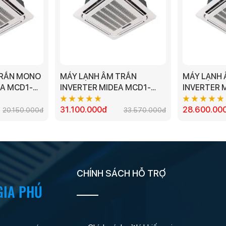
TRẦN MONO
MÁY LẠNH ÂM TRẦN
MÁY LẠNH 
A MCD1-
INVERTER MIDEA MCD1-
INVERTER
50CRDN8-Q - 5.0HP (1 PHA)
- 4HP MODE
31.100.000đ
28.600.00
20.150.000đ
33.570.000đ
CHÍNH SÁCH HỖ TRỢ
GIA PHÚ