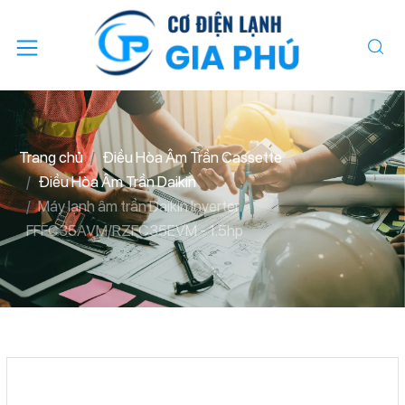
Trang chủ
Điều Hòa Âm Trần Cassette
Điều Hòa Âm Trần Daikin
Máy lạnh âm trần Daikin Inverter
FFFC35AVM/RZFC35EVM - 1.5hp