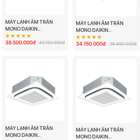
MÁY LẠNH ÂM TRẦN
MÁY LẠNH ÂM TRẦN
MONO DAIKIN
MONO DAIKIN
FCNQ36MV1/RNQ36MY1
FCNQ30MV1/RNQ30MV1
- 4.0HP
38.500.000đ
40.150.000đ
- 3.5HP
34.150.000đ
36.450.000đ
MÁY LẠNH ÂM TRẦN
MÁY LẠNH ÂM TRẦN
MONO DAIKIN
MONO DAIKIN