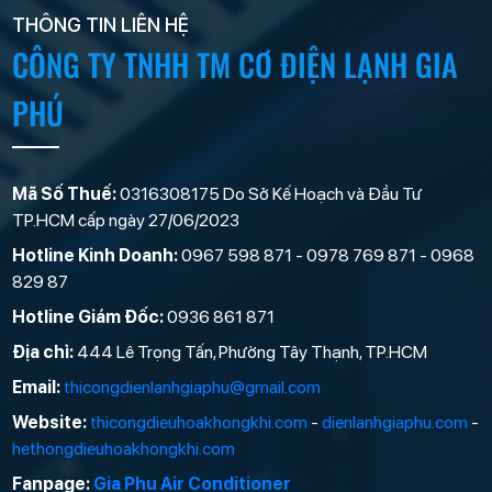
THÔNG TIN LIÊN HỆ
CÔNG TY TNHH TM CƠ ĐIỆN LẠNH GIA
PHÚ
Mã Số Thuế:
0316308175 Do Sở Kế Hoạch và Đầu Tư
TP.HCM cấp ngày 27/06/2023
Hotline Kinh Doanh:
0967 598 871 - 0978 769 871 - 0968
829 87
Hotline Giám Đốc:
0936 861 871
Địa chỉ:
444 Lê Trọng Tấn, Phường Tây Thạnh, TP.HCM
Email:
thicongdienlanhgiaphu@gmail.com
Website:
thicongdieuhoakhongkhi.com
-
dienlanhgiaphu.com
-
hethongdieuhoakhongkhi.com
Fanpage:
Gia Phu Air Conditioner