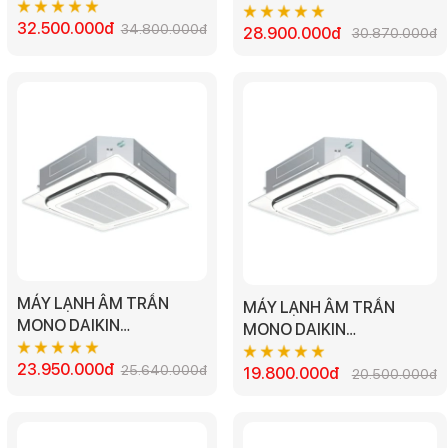
FCNQ26MV1/RNQ26MV1
FCNQ21MV1/RNQ21MV1 -
- 3.0HP
32.500.000đ
34.800.000đ
2.5HP
28.900.000đ
30.870.000đ
MÁY LẠNH ÂM TRẦN
MÁY LẠNH ÂM TRẦN
MONO DAIKIN
MONO DAIKIN
FCNQ18MV1/RNQ18MV1
FCNQ13MV1/RNQ13MV1 -
- 2.0HP
23.950.000đ
25.640.000đ
1.5HP
19.800.000đ
20.500.000đ