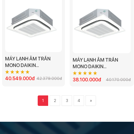
MÁY LẠNH ÂM TRẦN
MÁY LẠNH ÂM TRẦN
MONO DAIKIN
MONO DAIKIN
FCC140AV1V - 5.5HP 3
FCC125AV1V - 5.0HP 3
PHA
40.549.000đ
42.379.000đ
PHA
38.100.000đ
40.170.000đ
1
2
3
4
»