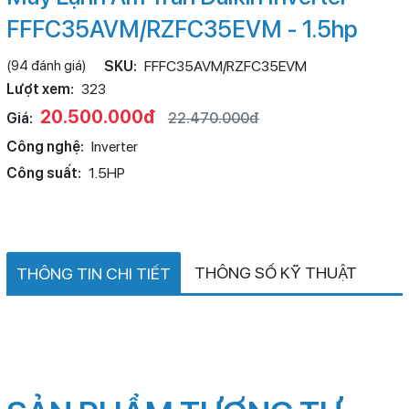
FFFC35AVM/RZFC35EVM - 1.5hp
(94 đánh giá)
SKU:
FFFC35AVM/RZFC35EVM
Lượt xem:
323
20.500.000đ
Giá:
22.470.000đ
Công nghệ:
Inverter
Công suất:
1.5HP
THÔNG SỐ KỸ THUẬT
THÔNG TIN CHI TIẾT