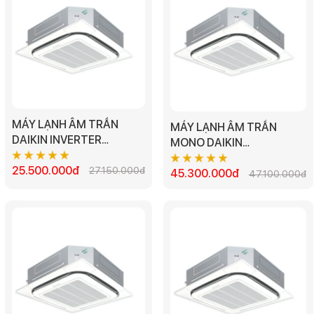
MÁY LẠNH ÂM TRẦN
MÁY LẠNH ÂM TRẦN
DAIKIN INVERTER
MONO DAIKIN
FFFC50AVM/RZFC50DVM
FCNQ48MV1/RNQ48MY1
- 2.0HP
25.500.000đ
27.150.000đ
- 5.5HP
45.300.000đ
47.100.000đ