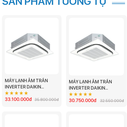
SẢN PHẨM TƯƠNG TỰ
MÁY LẠNH ÂM TRẦN
MÁY LẠNH ÂM TRẦN
INVERTER DAIKIN
INVERTER DAIKIN
FFFC71AVM/RZFC71DVM
FFFC60AVM/RZFC60DVM
- 3.0HP
33.100.000đ
35.800.000đ
- 2.5HP
30.750.000đ
32.550.000đ