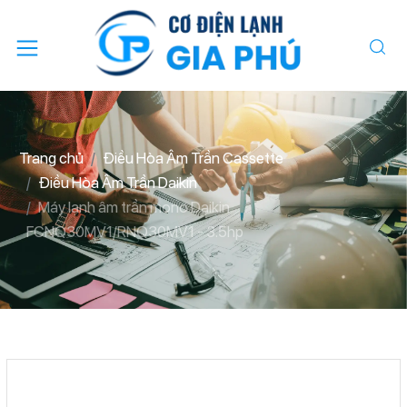
Trang chủ
Điều Hòa Âm Trần Cassette
Điều Hòa Âm Trần Daikin
Máy lạnh âm trần mono Daikin
FCNQ30MV1/RNQ30MV1 - 3.5hp