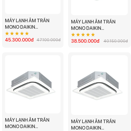
MÁY LẠNH ÂM TRẦN
MÁY LẠNH ÂM TRẦN
MONO DAIKIN
MONO DAIKIN
FCNQ48MV1/RNQ48MY1
FCNQ36MV1/RNQ36MY1
- 5.5HP
45.300.000đ
47.100.000đ
- 4.0HP
38.500.000đ
40.150.000đ
MÁY LẠNH ÂM TRẦN
MÁY LẠNH ÂM TRẦN
MONO DAIKIN
MONO DAIKIN