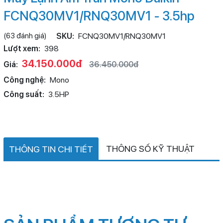
FCNQ30MV1/RNQ30MV1 - 3.5hp
(63 đánh giá)
SKU:
FCNQ30MV1/RNQ30MV1
Lượt xem:
398
34.150.000đ
Giá:
36.450.000đ
Công nghệ:
Mono
Công suất:
3.5HP
THÔNG SỐ KỸ THUẬT
THÔNG TIN CHI TIẾT