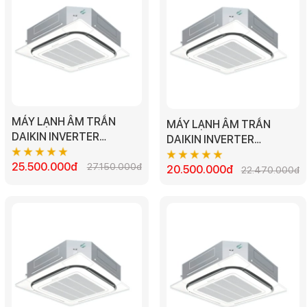
MÁY LẠNH ÂM TRẦN
MÁY LẠNH ÂM TRẦN
DAIKIN INVERTER
DAIKIN INVERTER
FFFC50AVM/RZFC50DVM
FFFC35AVM/RZFC35EVM
- 2.0HP
25.500.000đ
27.150.000đ
- 1.5HP
20.500.000đ
22.470.000đ