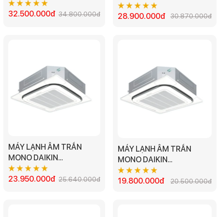
FCNQ26MV1/RNQ26MV1
FCNQ21MV1/RNQ21MV1 -
- 3.0HP
32.500.000đ
34.800.000đ
2.5HP
28.900.000đ
30.870.000đ
MÁY LẠNH ÂM TRẦN
MÁY LẠNH ÂM TRẦN
MONO DAIKIN
MONO DAIKIN
FCNQ18MV1/RNQ18MV1
FCNQ13MV1/RNQ13MV1 -
- 2.0HP
23.950.000đ
25.640.000đ
1.5HP
19.800.000đ
20.500.000đ