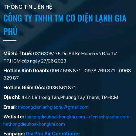
THÔNG TIN LIÊN HỆ
CÔNG TY TNHH TM CƠ ĐIỆN LẠNH GIA
PHÚ
Mã Số Thuế:
0316308175 Do Sở Kế Hoạch và Đầu Tư
TP.HCM cấp ngày 27/06/2023
Hotline Kinh Doanh:
0967 598 871 - 0978 769 871 - 0968
829 87
Hotline Giám Đốc:
0936 861 871
Địa chỉ:
444 Lê Trọng Tấn, Phường Tây Thạnh, TP.HCM
Email:
thicongdienlanhgiaphu@gmail.com
Website:
thicongdieuhoakhongkhi.com
-
dienlanhgiaphu.com
-
hethongdieuhoakhongkhi.com
Fanpage:
Gia Phu Air Conditioner