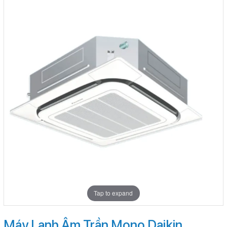
Tap to expand
Máy Lạnh Âm Trần Mono Daikin