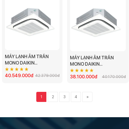
MÁY LẠNH ÂM TRẦN
MÁY LẠNH ÂM TRẦN
MONO DAIKIN
MONO DAIKIN
FCC140AV1V - 5.5HP 3
FCC125AV1V - 5.0HP 3
PHA
40.549.000đ
42.379.000đ
PHA
38.100.000đ
40.170.000đ
1
2
3
4
»