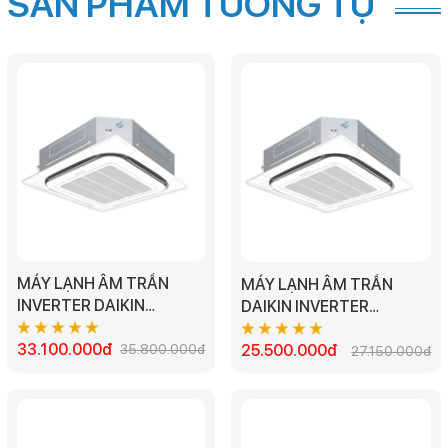
SẢN PHẨM TƯƠNG TỰ
MÁY LẠNH ÂM TRẦN
MÁY LẠNH ÂM TRẦN
INVERTER DAIKIN
DAIKIN INVERTER
FFFC71AVM/RZFC71DVM
FFFC50AVM/RZFC50DVM
- 3.0HP
33.100.000đ
35.800.000đ
- 2.0HP
25.500.000đ
27.150.000đ