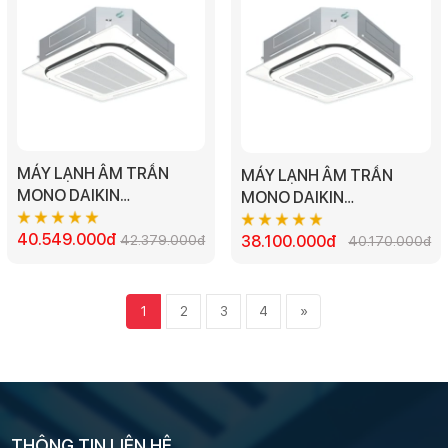
MÁY LẠNH ÂM TRẦN
MÁY LẠNH ÂM TRẦN
MONO DAIKIN
MONO DAIKIN
FCC140AV1V - 5.5HP 3
FCC125AV1V - 5.0HP 3
PHA
40.549.000đ
42.379.000đ
PHA
38.100.000đ
40.170.000đ
1
2
3
4
»
THÔNG TIN LIÊN HỆ