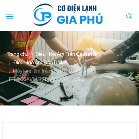
Trang chủ
Điều Hòa Âm Trần Cassette
Điều Hòa Âm Trần Daikin
Máy lạnh âm trần Inverter Daikin
FFFC60AVM/RZFC60DVM - 2.5hp