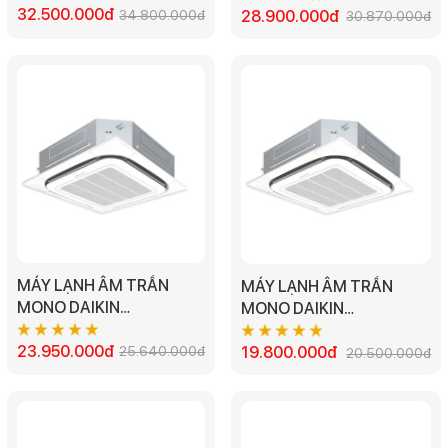
- 3.0HP
32.500.000đ
34.800.000đ
- 2.5HP
28.900.000đ
30.870.000đ
MÁY LẠNH ÂM TRẦN
MÁY LẠNH ÂM TRẦN
MONO DAIKIN
MONO DAIKIN
FCNQ18MV1/RNQ18MV1
FCNQ13MV1/RNQ13MV1
- 2.0HP
23.950.000đ
25.640.000đ
- 1.5HP
19.800.000đ
20.500.000đ