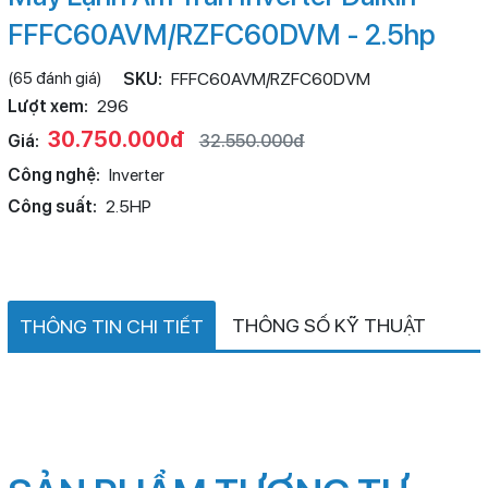
FFFC60AVM/RZFC60DVM - 2.5hp
(65 đánh giá)
SKU:
FFFC60AVM/RZFC60DVM
Lượt xem:
296
30.750.000đ
Giá:
32.550.000đ
Công nghệ:
Inverter
Công suất:
2.5HP
THÔNG SỐ KỸ THUẬT
THÔNG TIN CHI TIẾT