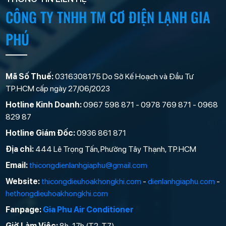
CÔNG TY TNHH TM CƠ ĐIỆN LẠNH GIA
PHÚ
Mã Số Thuế:
0316308175 Do Sở Kế Hoạch và Đầu Tư
TP.HCM cấp ngày 27/06/2023
Hotline Kinh Doanh:
0967 598 871 - 0978 769 871 - 0968
829 87
Hotline Giám Đốc:
0936 861 871
Địa chỉ:
444 Lê Trọng Tấn, Phường Tây Thạnh, TP.HCM
Email:
thicongdienlanhgiaphu@gmail.com
Website:
thicongdieuhoakhongkhi.com
-
dienlanhgiaphu.com
-
hethongdieuhoakhongkhi.com
Fanpage:
Gia Phu Air Conditioner
Giờ Làm Việc:
8h-17h (T2-T7)