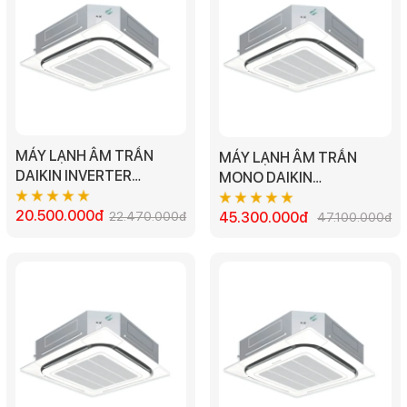
MÁY LẠNH ÂM TRẦN
MÁY LẠNH ÂM TRẦN
DAIKIN INVERTER
MONO DAIKIN
FFFC35AVM/RZFC35EVM
FCNQ48MV1/RNQ48MY1
- 1.5HP
20.500.000đ
22.470.000đ
- 5.5HP
45.300.000đ
47.100.000đ