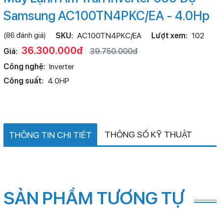
Samsung AC100TN4PKC/EA - 4.0Hp
(86 đánh giá)
SKU:
AC100TN4PKC/EA
Lượt xem:
102
36.300.000đ
Giá:
39.750.000đ
Công nghệ:
Inverter
Công suất:
4.0HP
THÔNG SỐ KỸ THUẬT
THÔNG TIN CHI TIẾT
SẢN PHẨM TƯƠNG TỰ