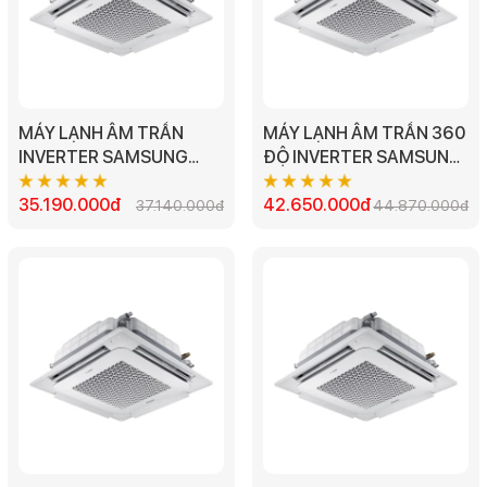
MÁY LẠNH ÂM TRẦN
MÁY LẠNH ÂM TRẦN 360
INVERTER SAMSUNG
ĐỘ INVERTER SAMSUNG
AC120TN4DKC/EA -
AC140TN4PKC/EA -
4.5HP
35.190.000đ
5.0HP
42.650.000đ
37.140.000đ
44.870.000đ