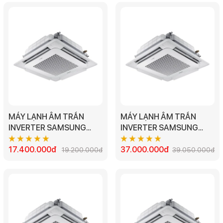
MÁY LẠNH ÂM TRẦN
MÁY LẠNH ÂM TRẦN
INVERTER SAMSUNG
INVERTER SAMSUNG
AC035TN1DKC/EA -
AC140TN4DKC/EA -
1.5HP
17.400.000đ
5.0HP
37.000.000đ
19.200.000đ
39.050.000đ