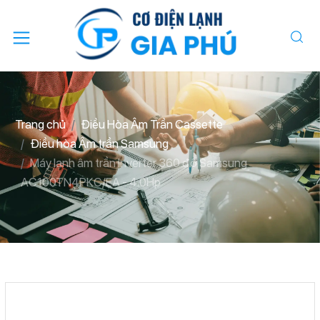
Trang chủ
Điều Hòa Âm Trần Cassette
Điều hòa Âm trần Samsung
Máy lạnh âm trần Inverter 360 độ Samsung
AC100TN4PKC/EA - 4.0Hp