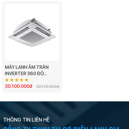
MÁY LẠNH ÂM TRẦN
INVERTER 360 ĐỘ
SAMSUNG
AC071TN4PKC/EA -
30.100.000đ
32.170.000đ
3.0HP
THÔNG TIN LIÊN HỆ