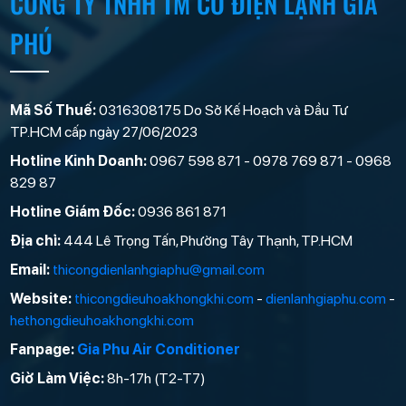
CÔNG TY TNHH TM CƠ ĐIỆN LẠNH GIA
PHÚ
Mã Số Thuế:
0316308175 Do Sở Kế Hoạch và Đầu Tư
TP.HCM cấp ngày 27/06/2023
Hotline Kinh Doanh:
0967 598 871 - 0978 769 871 - 0968
829 87
Hotline Giám Đốc:
0936 861 871
Địa chỉ:
444 Lê Trọng Tấn, Phường Tây Thạnh, TP.HCM
Email:
thicongdienlanhgiaphu@gmail.com
Website:
thicongdieuhoakhongkhi.com
-
dienlanhgiaphu.com
-
hethongdieuhoakhongkhi.com
Fanpage:
Gia Phu Air Conditioner
Giờ Làm Việc:
8h-17h (T2-T7)