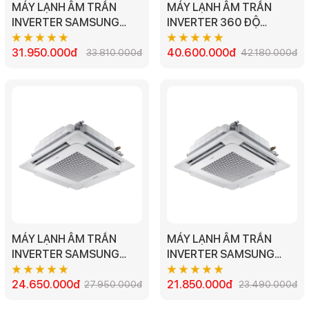
MÁY LẠNH ÂM TRẦN
MÁY LẠNH ÂM TRẦN
INVERTER SAMSUNG
INVERTER 360 ĐỘ
AC100TN4DKC/EA - 4HP
SAMSUNG
31.950.000đ
AC120TN4PKC/EA -
40.600.000đ
33.810.000đ
42.180.000đ
4.5HP
MÁY LẠNH ÂM TRẦN
MÁY LẠNH ÂM TRẦN
INVERTER SAMSUNG
INVERTER SAMSUNG
AC071TN4DKC/EA -
AC052TN4DKC/EA 2HP
3.0HP
24.650.000đ
21.850.000đ
27.950.000đ
23.490.000đ