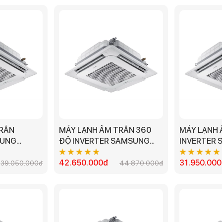
TRẦN
MÁY LẠNH ÂM TRẦN 360
MÁY LẠNH 
SUNG
ĐỘ INVERTER SAMSUNG
INVERTER
A - 5.0HP
AC140TN4PKC/EA - 5.0HP
AC100TN4D
42.650.000đ
31.950.00
39.050.000đ
44.870.000đ