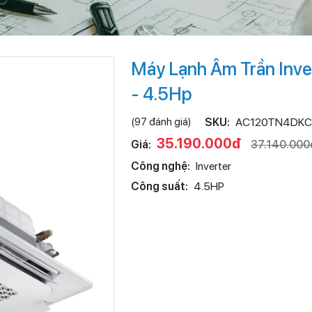
Máy Lạnh Âm Trần In
- 4.5Hp
(97 đánh giá)
SKU:
AC120TN4DKC
35.190.000đ
Giá:
37.140.000
Công nghệ:
Inverter
Công suất:
4.5HP