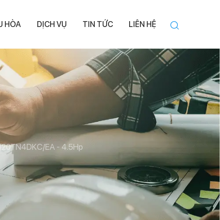
ỀU HÒA
DỊCH VỤ
TIN TỨC
LIÊN HỆ
C120TN4DKC/EA - 4.5Hp