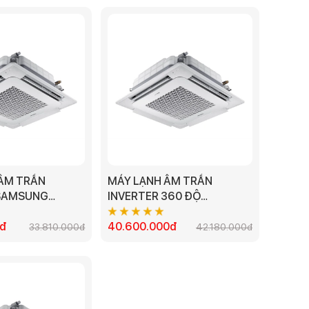
ÂM TRẦN
MÁY LẠNH ÂM TRẦN
 SAMSUNG
INVERTER 360 ĐỘ
KC/EA - 4HP
SAMSUNG
0đ
AC120TN4PKC/EA - 4.5HP
40.600.000đ
33.810.000đ
42.180.000đ