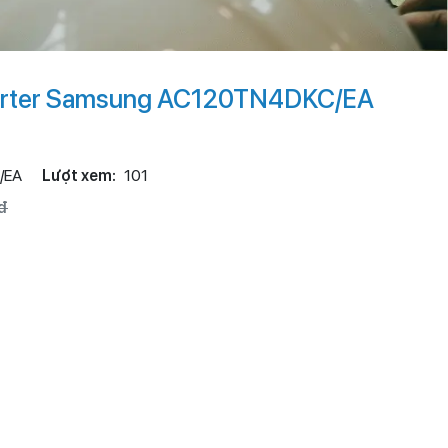
verter Samsung AC120TN4DKC/EA
/EA
Lượt xem:
101
đ