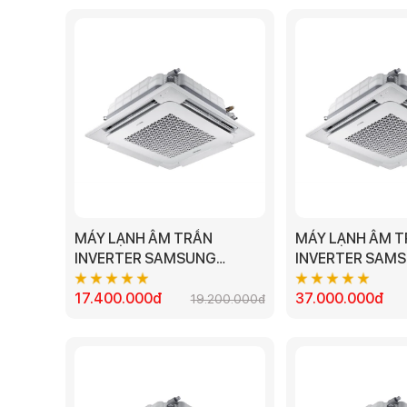
MÁY LẠNH ÂM TRẦN
MÁY LẠNH ÂM 
INVERTER SAMSUNG
INVERTER SAM
AC035TN1DKC/EA - 1.5HP
AC140TN4DKC/E
17.400.000đ
37.000.000đ
19.200.000đ