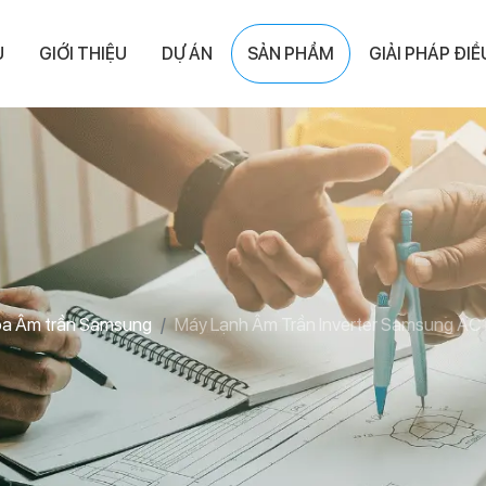
Ủ
GIỚI THIỆU
DỰ ÁN
SẢN PHẨM
GIẢI PHÁP ĐI
òa Âm trần Samsung
Máy Lạnh Âm Trần Inverter Samsung A