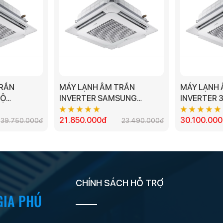
TRẦN
MÁY LẠNH ÂM TRẦN
MÁY LẠNH 
ĐỘ
INVERTER SAMSUNG
INVERTER 
AC052TN4DKC/EA 2HP
SAMSUNG
A - 4.0HP
21.850.000đ
AC071TN4P
30.100.00
39.750.000đ
23.490.000đ
CHÍNH SÁCH HỖ TRỢ
GIA PHÚ