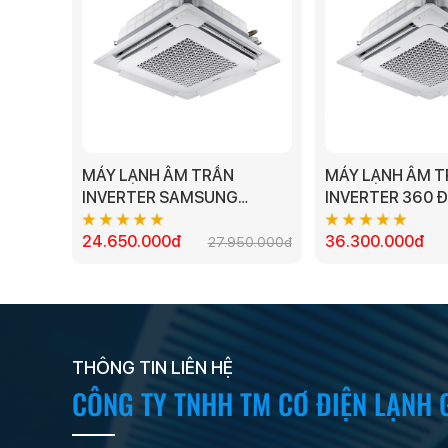
MÁY LẠNH ÂM TRẦN
MÁY LẠNH ÂM 
INVERTER SAMSUNG
INVERTER 360 
AC071TN4DKC/EA - 3.0HP
SAMSUNG
24.650.000đ
AC100TN4PKC/E
36.300.000đ
27.950.000đ
THÔNG TIN LIÊN HỆ
CÔNG TY TNHH TM CƠ ĐIỆN LẠNH 