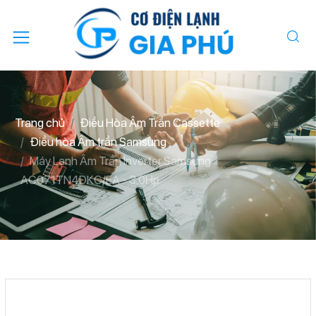
Trang chủ
Điều Hòa Âm Trần Cassette
Điều hòa Âm trần Samsung
Máy Lạnh Âm Trần Inverter Samsung
AC071TN4DKC/EA - 3.0Hp