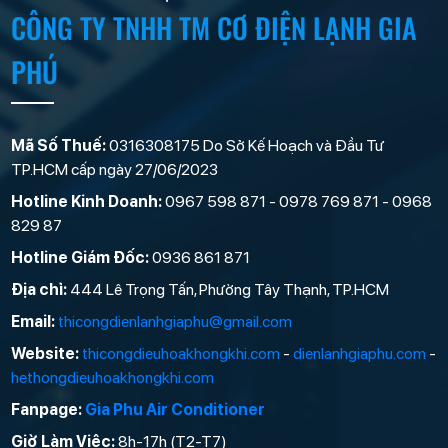
CÔNG TY TNHH TM CƠ ĐIỆN LẠNH GIA
PHÚ
Mã Số Thuế:
0316308175 Do Sở Kế Hoạch và Đầu Tư
TP.HCM cấp ngày 27/06/2023
Hotline Kinh Doanh:
0967 598 871 - 0978 769 871 - 0968
829 87
Hotline Giám Đốc:
0936 861 871
Địa chỉ:
444 Lê Trọng Tấn, Phường Tây Thạnh, TP.HCM
Email:
thicongdienlanhgiaphu@gmail.com
Website:
thicongdieuhoakhongkhi.com
-
dienlanhgiaphu.com
-
hethongdieuhoakhongkhi.com
Fanpage:
Gia Phu Air Conditioner
Giờ Làm Việc:
8h-17h (T2-T7)