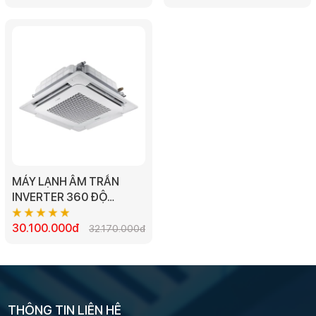
4.0HP
MÁY LẠNH ÂM TRẦN
INVERTER 360 ĐỘ
SAMSUNG
AC071TN4PKC/EA -
30.100.000đ
32.170.000đ
3.0HP
THÔNG TIN LIÊN HỆ