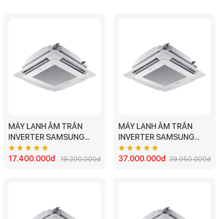
MÁY LẠNH ÂM TRẦN
MÁY LẠNH ÂM TRẦN
INVERTER SAMSUNG
INVERTER SAMSUNG
AC035TN1DKC/EA -
AC140TN4DKC/EA -
1.5HP
17.400.000đ
5.0HP
37.000.000đ
19.200.000đ
39.050.000đ