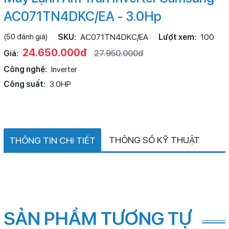
AC071TN4DKC/EA - 3.0Hp
(50 đánh giá)
SKU:
AC071TN4DKC/EA
Lượt xem:
100
24.650.000đ
Giá:
27.950.000đ
Công nghệ:
Inverter
Công suất:
3.0HP
THÔNG SỐ KỸ THUẬT
THÔNG TIN CHI TIẾT
SẢN PHẨM TƯƠNG TỰ