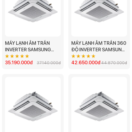
MÁY LẠNH ÂM TRẦN
MÁY LẠNH ÂM TRẦN 360
INVERTER SAMSUNG
ĐỘ INVERTER SAMSUNG
AC120TN4DKC/EA -
AC140TN4PKC/EA -
4.5HP
35.190.000đ
5.0HP
42.650.000đ
37.140.000đ
44.870.000đ