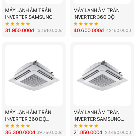
MÁY LẠNH ÂM TRẦN
MÁY LẠNH ÂM TRẦN
INVERTER SAMSUNG
INVERTER 360 ĐỘ
AC100TN4DKC/EA - 4HP
SAMSUNG
31.950.000đ
AC120TN4PKC/EA -
40.600.000đ
33.810.000đ
42.180.000đ
4.5HP
MÁY LẠNH ÂM TRẦN
MÁY LẠNH ÂM TRẦN
INVERTER 360 ĐỘ
INVERTER SAMSUNG
SAMSUNG
AC052TN4DKC/EA 2HP
AC100TN4PKC/EA -
36.300.000đ
21.850.000đ
39.750.000đ
23.490.000đ